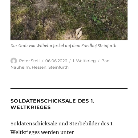
Das Grab von Wilhelm Jockel auf dem Friedhof Steinfurth
Autor
Veröffentlicht
Kategorien
Schlagwörter
Peter Steil
06.06.2026
1. Weltkrieg
Bad
am
Nauheim
,
Hessen
,
Steinfurth
SOLDATENSCHICKSALE DES 1.
WELTKRIEGES
Soldatenschicksale und Sterbebilder des 1.
Weltkrieges werden unter