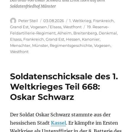
Das Grab von Oskar Schwarz und Ernst Horn auf dem
Soldatenfriedhof Münster
Autor
Veröffentlicht
Kategorien
Peter Steil
03.08.2026
1. Weltkrieg
,
Frankreich
,
am
Schlagwörter
Grand Est
,
Vogesen / Elsass
,
Westfront
19. Reserve-
Feldartillerie-Regiment
,
Alheim
,
Breitenberg
,
Denkmal
,
Elsass
,
Frankreich
,
Grand Est
,
Hessen
,
Kanonier
,
Menschter
,
Münster
,
Regimentsgeschichte
,
Vogesen
,
Westfront
Soldatenschicksale des 1.
Weltkrieges Teil 668:
Oskar Schwarz
Der Soldat Oskar Schwarz stammte aus der
hessischen Stadt
Kassel
. Er kämpfte im Ersten
Weltkrieg als Unteroffizier in der 8. Batterie des