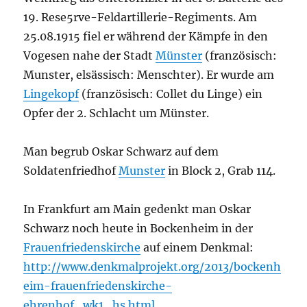
19. Rese5rve-Feldartillerie-Regiments. Am
25.08.1915 fiel er während der Kämpfe in den
Vogesen nahe der Stadt
Münster
(französisch:
Munster, elsässisch: Menschter). Er wurde am
Lingekopf
(französisch: Collet du Linge) ein
Opfer der 2. Schlacht um Münster.
Man begrub Oskar Schwarz auf dem
Soldatenfriedhof
Munster
in
Block 2, Grab 114.
In Frankfurt am Main gedenkt man Oskar
Schwarz noch heute in Bockenheim in der
Frauenfriedenskirche
auf einem Denkmal:
http://www.denkmalprojekt.org/2013/bockenh
eim-frauenfriedenskirche-
ehrenhof_wk1_hs.html