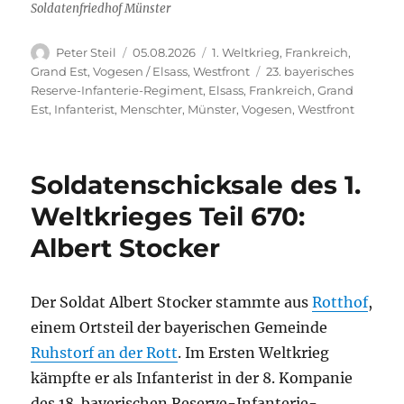
Soldatenfriedhof Münster
Autor
Veröffentlicht
Kategorien
Peter Steil
05.08.2026
1. Weltkrieg
,
Frankreich
,
am
Schlagwörter
Grand Est
,
Vogesen / Elsass
,
Westfront
23. bayerisches
Reserve-Infanterie-Regiment
,
Elsass
,
Frankreich
,
Grand
Est
,
Infanterist
,
Menschter
,
Münster
,
Vogesen
,
Westfront
Soldatenschicksale des 1.
Weltkrieges Teil 670:
Albert Stocker
Der Soldat Albert Stocker stammte aus
Rotthof
,
einem Ortsteil der bayerischen Gemeinde
Ruhstorf an der Rott
. Im Ersten Weltkrieg
kämpfte er als Infanterist in der 8. Kompanie
des 18. bayerischen Reserve-Infanterie-