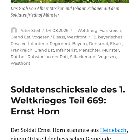
Das Grab von Albert Stocker und Johann Schauer auf dem
Soldatenfriedhof Münster
Autor
Veröffentlicht
Kategorien
Peter Steil
04.08.2026
1. Weltkrieg
,
Frankreich
,
am
Schlagwörter
Grand Est
,
Vogesen / Elsass
,
Westfront
18. bayerisches
Reserve-Infanterie-Regiment
,
Bayern
,
Denkmal
,
Elsass
,
Frankreich
,
Grand Est
,
Infanterist
,
Menschter
,
Münster
,
Rotthof
,
Ruhstorf an der Rott
,
Sillackerkopf
,
Vogesen
,
Westfront
Soldatenschicksale des 1.
Weltkrieges Teil 669:
Ernst Horn
Der Soldat Ernst Horn stammte aus
Heinebach
,
einem Ortsteil der hessischen Gemeinde