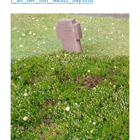
f_an_der_rott_wk1u2_bay.htm