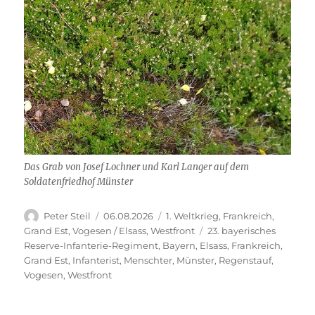
Das Grab von Josef Lochner und Karl Langer auf dem
Soldatenfriedhof Münster
Autor
Veröffentlicht
Kategorien
Peter Steil
06.08.2026
1. Weltkrieg
,
Frankreich
,
am
Schlagwörter
Grand Est
,
Vogesen / Elsass
,
Westfront
23. bayerisches
Reserve-Infanterie-Regiment
,
Bayern
,
Elsass
,
Frankreich
,
Grand Est
,
Infanterist
,
Menschter
,
Münster
,
Regenstauf
,
Vogesen
,
Westfront