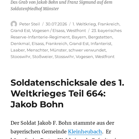
Das Grab von Jakob Bohn und Franz Sigmund auf dem
Soldatenfriedhof Münster
Autor
Veröffentlicht
Kategorien
Peter Steil
30.07.2026
1. Weltkrieg
,
Frankreich
,
am
Schlagwörter
Grand Est
,
Vogesen / Elsass
,
Westfront
23. bayerisches
Reserve-Infanterie-Regiment
,
Bayern
,
Bergstetten
,
Denkmal
,
Elsass
,
Frankreich
,
Grand Est
,
Infanterist
,
Laaber
,
Menschter
,
Münster
,
schwer verwundet
,
Stooswihr
,
Stoßweier
,
Stosswihr
,
Vogesen
,
Westfront
Soldatenschicksale des 1.
Weltkrieges Teil 664:
Jakob Bohn
Der Soldat Jakob F. Bohn stammte aus der
bayerischen Gemeinde
Kleinheubach
. Er