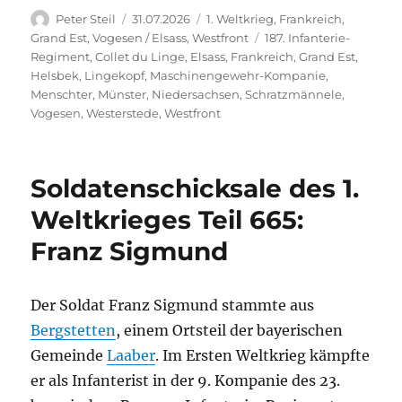
Autor
Veröffentlicht
Kategorien
Peter Steil
31.07.2026
1. Weltkrieg
,
Frankreich
,
am
Schlagwörter
Grand Est
,
Vogesen / Elsass
,
Westfront
187. Infanterie-
Regiment
,
Collet du Linge
,
Elsass
,
Frankreich
,
Grand Est
,
Helsbek
,
Lingekopf
,
Maschinengewehr-Kompanie
,
Menschter
,
Münster
,
Niedersachsen
,
Schratzmännele
,
Vogesen
,
Westerstede
,
Westfront
Soldatenschicksale des 1.
Weltkrieges Teil 665:
Franz Sigmund
Der Soldat Franz Sigmund stammte aus
Bergstetten
, einem Ortsteil der bayerischen
Gemeinde
Laaber
. Im Ersten Weltkrieg kämpfte
er als Infanterist in der 9. Kompanie des 23.