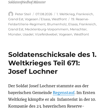
Soldatenfriedhof Münster
Autor
Veröffentlicht
Kategorien
Peter Steil
07.08.2026
1. Weltkrieg
,
Frankreich
,
am
Schlagwörter
Grand Est
,
Vogesen / Elsass
,
Westfront
19. Reserve-
Feldartillerie-Regiment
,
Blumenholz
,
Elsass
,
Frankreich
,
Grand Est
,
Mecklenburg-Vorpommern
,
Menschter
,
Münster
,
Usadel
,
Vizefeldwebel
,
Vogesen
,
Westfront
Soldatenschicksale des 1.
Weltkrieges Teil 671:
Josef Lochner
Der Soldat Josef Lochner stammte aus der
bayerischen Gemeinde
Regenstauf
. Im Ersten
Weltkrieg kämpfte er als Infanterist in der 10.
Kompanie des 23. bayerischen Reserve-