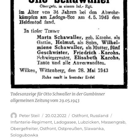
Todesanzeige für Otto Schwaller in der Gumbinner
allgemeinen Zeitung vom 29.05.1943
Autor
Veröffentlicht
Kategorien
Schlagwört
Peter Steil
20.02.2022
Ostfront
,
Russland
am
Infanterie-Regiment
,
Ladogasee
,
Lubzicken
,
Massengrab
,
Obergefreiter
,
Ostfront
,
Ostpreußen
,
Slawanka
,
Sologubowka