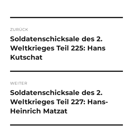
Beitragsnavigation
ZURÜCK
Soldatenschicksale des 2.
Vorheriger
Beitrag:
Weltkrieges Teil 225: Hans
Kutschat
WEITER
Soldatenschicksale des 2.
Nächster
Beitrag:
Weltkrieges Teil 227: Hans-
Heinrich Matzat