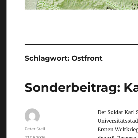
Schlagwort:
Ostfront
Sonderbeitrag: K
Der Soldat Karl
Universitätssta
Autor
Peter Steil
Ersten Weltkrieg
Veröffentlicht
22.06.2026