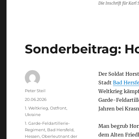
Die Inschrift für Karl
Sonderbeitrag: H
Der Soldat Hors
Stadt
Bad Hersf
Autor
Peter Steil
Weltkrieg kämpft
Veröffentlicht
20.06.2026
Garde-Feldartill
am
Kategorien
1. Weltkrieg
,
Ostfront
,
Jahren bei Kras
Ukraine
Schlagwörter
1. Garde-Feldartillerie-
Man begrub Hors
Regiment
,
Bad Hersfeld
,
dem Alten Fried
Hessen
,
Oberleutnant der