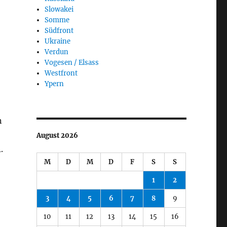
Slowakei
Somme
Südfront
Ukraine
Verdun
Vogesen / Elsass
Westfront
Ypern
n
August 2026
.
M
D
M
D
F
S
S
1
2
3
4
5
6
7
8
9
10
11
12
13
14
15
16