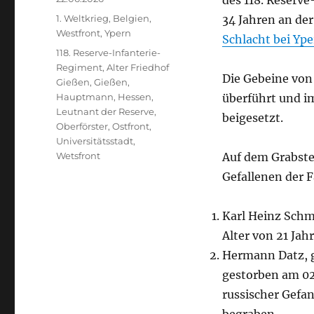
des 118. Reserve
am
Kategorien
1. Weltkrieg
,
Belgien
,
34 Jahren an de
Westfront
,
Ypern
Schlacht bei Yp
Schlagwörter
118. Reserve-Infanterie-
Regiment
,
Alter Friedhof
Die Gebeine von
Gießen
,
Gießen
,
Hauptmann
,
Hessen
,
überführt und i
Leutnant der Reserve
,
beigesetzt.
Oberförster
,
Ostfront
,
Universitätsstadt
,
Wetsfront
Auf dem Grabste
Gefallenen der 
Karl Heinz Schm
Alter von 21 Jah
Hermann Datz, 
gestorben am 02
russischer Gefa