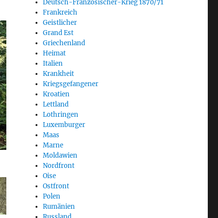
Deutsch-Französischer-Krieg 1870/71
Frankreich
Geistlicher
Grand Est
Griechenland
Heimat
Italien
Krankheit
Kriegsgefangener
Kroatien
Lettland
Lothringen
Luxemburger
Maas
Marne
Moldawien
Nordfront
Oise
Ostfront
Polen
Rumänien
Russland