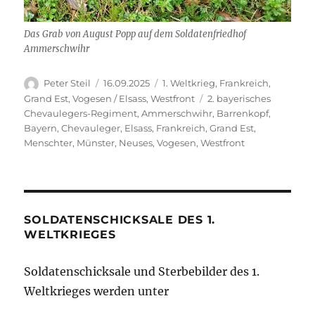
Das Grab von August Popp auf dem Soldatenfriedhof
Ammerschwihr
Autor
Veröffentlicht
Kategorien
Peter Steil
16.09.2025
1. Weltkrieg
,
Frankreich
,
am
Schlagwörter
Grand Est
,
Vogesen / Elsass
,
Westfront
2. bayerisches
Chevaulegers-Regiment
,
Ammerschwihr
,
Barrenkopf
,
Bayern
,
Chevauleger
,
Elsass
,
Frankreich
,
Grand Est
,
Menschter
,
Münster
,
Neuses
,
Vogesen
,
Westfront
SOLDATENSCHICKSALE DES 1.
WELTKRIEGES
Soldatenschicksale und Sterbebilder des 1.
Weltkrieges werden unter