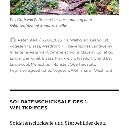
Das Grab von Balthasar Lackerschmid auf dem
Soldatenfriedhof Ammerschwihr
Autor
Veröffentlicht
Kategorien
Peter Steil
22.06.2025
1. Weltkrieg
,
Grand Est
,
am
Schlagwörter
Vogesen / Elsass
,
Westfront
1. bayerisches Landwehr-
Infanterie-Regiment
,
Ammerschwihr
,
Bayern
,
Collet du
Linge
,
Denkmal
,
Elsass
,
Frankreich
,
Frasdorf
,
Grand Est
,
Lingekopf
,
Menschter
,
Münster
,
Oberhaustätt
,
Regimentsgeschichte
,
Vogesen
,
Wehrmann
,
Westfront
SOLDATENSCHICKSALE DES 1.
WELTKRIEGES
Soldatenschicksale und Sterbebilder des 1.