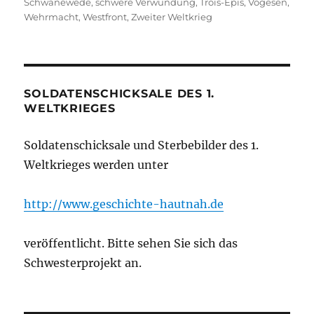
Schwanewede
,
schwere Verwundung
,
Trois-Épis
,
Vogesen
,
Wehrmacht
,
Westfront
,
Zweiter Weltkrieg
SOLDATENSCHICKSALE DES 1.
WELTKRIEGES
Soldatenschicksale und Sterbebilder des 1.
Weltkrieges werden unter
http://www.geschichte-hautnah.de
veröffentlicht. Bitte sehen Sie sich das
Schwesterprojekt an.