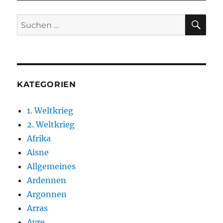
SU
Suchen
nach:
KATEGORIEN
1. Weltkrieg
2. Weltkrieg
Afrika
Aisne
Allgemeines
Ardennen
Argonnen
Arras
Avre