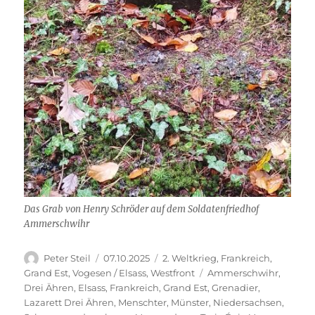
Das Grab von Henry Schröder auf dem Soldatenfriedhof
Ammerschwihr
Autor
Veröffentlicht
Kategorien
Peter Steil
07.10.2025
2. Weltkrieg
,
Frankreich
,
am
Schlagwörter
Grand Est
,
Vogesen / Elsass
,
Westfront
Ammerschwihr
,
Drei Ähren
,
Elsass
,
Frankreich
,
Grand Est
,
Grenadier
,
Lazarett Drei Ähren
,
Menschter
,
Münster
,
Niedersachsen
,